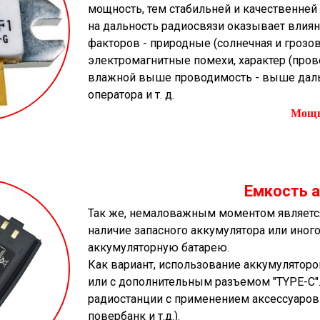
мощность, тем стабильней и качественней р
на дальность радиосвязи оказывает влия
факторов - природные (солнечная и грозов
электромагнитные помехи, характер (пров
влажной выше проводимость - выше дальн
оператора и т. д.
Мощн
Емкость 
Так же, немаловажным моментом является
наличие запасного аккумулятора или иного
аккумуляторную батарею.
Как вариант, использование аккумуляторо
или с дополнительным разъемом "TYPE-C"
радиостанции с применением аксессуаров о
повербанк и т.д.).